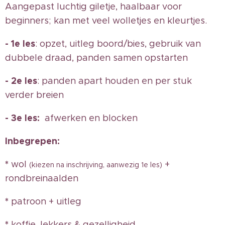
Aangepast luchtig giletje, haalbaar voor
beginners; kan met veel wolletjes en kleurtjes.
-
1e les
: opzet, uitleg boord/bies, gebruik van
dubbele draad, panden samen opstarten
-
2e les
: panden apart houden en per stuk
verder breien
- 3e les:
afwerken en blocken
Inbegrepen:
*
wol
+
(kiezen na inschrijving, aanwezig 1e les)
rondbreinaalden
*
patroon + uitleg
*
koffie, lekkers & gezelligheid